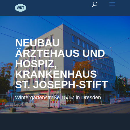
NEUBAU
ÄRZTEHAUS UND
HOSPIZ,
KRANKENHAUS
ST. JOSEPH-STIFT
Wintergartenstraße 15/17 in Dresden