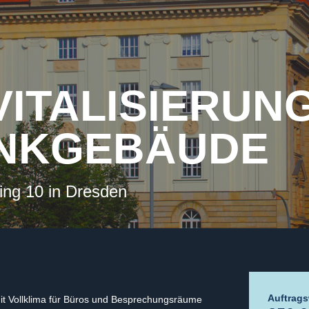
VITALISIERUN
NKGEBÄUDE
ing 10 in Dresden
Auftrags
t Vollklima für Büros und Besprechungsräume