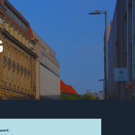
G
wert: